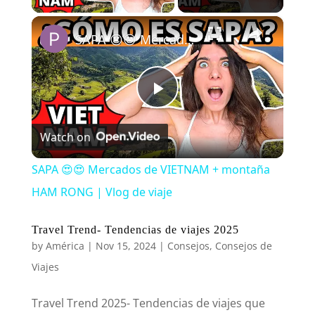
×
SAPA 😍😍 Mercados de VIETNAM + montaña HAM RONG | Vlog de viaje
P
Watch on
l
SAPA 😍😍 Mercados de VIETNAM + montaña
a
HAM RONG | Vlog de viaje
y
Travel Trend- Tendencias de viajes 2025
by
América
|
Nov 15, 2024
|
Consejos
,
Consejos de
Viajes
V
Travel Trend 2025- Tendencias de viajes que