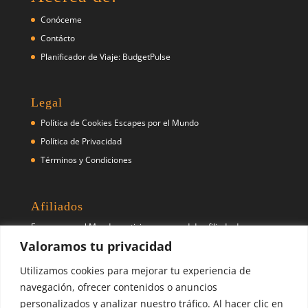
Conóceme
Contácto
Planificador de Viaje: BudgetPulse
Legal
Política de Cookies Escapes por el Mundo
Política de Privacidad
Términos y Condiciones
Afiliados
Escapes por el Mundo participa como red de afiliado de
diferentes empresas y prestadores de servicios de viaje como
Valoramos tu privacidad
(pero no exclusivo) Booking.com, Skyscanner, Civitatis, entre
Utilizamos cookies para mejorar tu experiencia de
otros.
navegación, ofrecer contenidos o anuncios
personalizados y analizar nuestro tráfico. Al hacer clic en