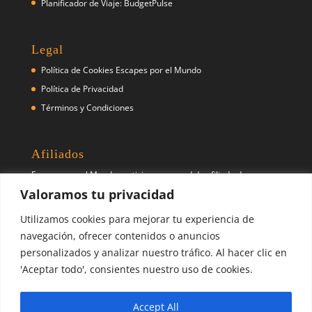
Planificador de Viaje: BudgetPulse
Legal
Política de Cookies Escapes por el Mundo
Política de Privacidad
Términos y Condiciones
Afiliados
Escapes por el Mundo participa como red de afiliado de
diferentes empresas y prestadores de servicios de viaje como
Valoramos tu privacidad
(pero no exclusivo) Booking.com, Skyscanner, Civitatis, entre
Utilizamos cookies para mejorar tu experiencia de
otros.
navegación, ofrecer contenidos o anuncios
personalizados y analizar nuestro tráfico. Al hacer clic en
Síguenos
'Aceptar todo', consientes nuestro uso de cookies.
Pinterest
X
Instagram
Accept All