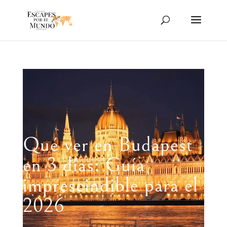
Reproductor
de
vídeo
Qué ver en Budapest
en 3 días: Guía
imprescindible para el
2026