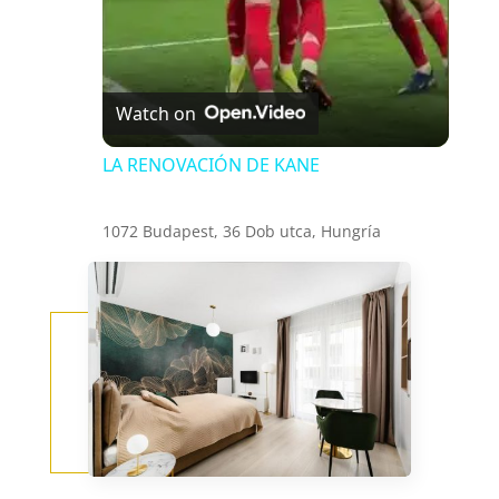
a
y
Watch on
V
LA RENOVACIÓN DE KANE
i
1072 Budapest, 36 Dob utca, Hungría
d
e
o