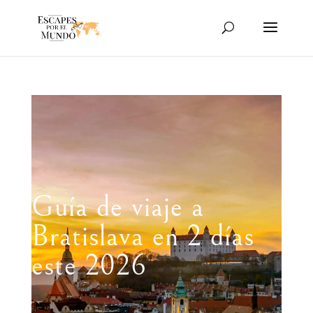
Reproductor
de
vídeo
Guía de viaje a
Bratislava en 2 días
este 2026