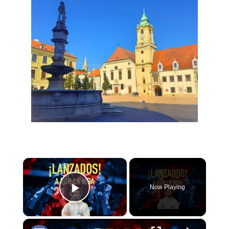
×
Now Playing
Play Video
×