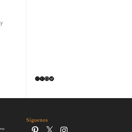
 y
Instagram
Pinterest
Facebook
Twitter
Síguenos
Pinterest
X
Instagram
omo