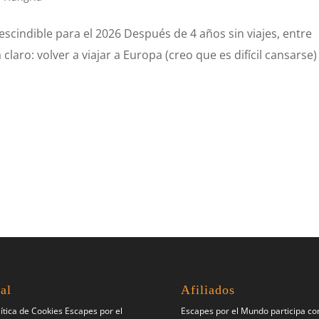
scindible para el 2026 Después de 4 años sin viajes, entre
laro: volver a viajar a Europa (creo que es difícil cansarse)
al
Afiliados
lítica de Cookies Escapes por el
Escapes por el Mundo participa c