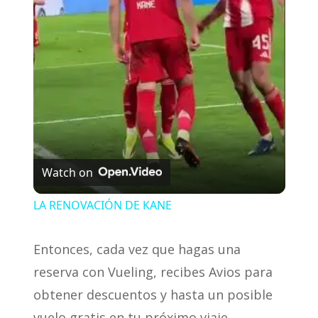
l
a
y
V
Watch on
i
LA RENOVACIÓN DE KANE
d
Entonces, cada vez que hagas una
reserva con Vueling, recibes Avios para
e
obtener descuentos y hasta un posible
vuelo gratis en tu próximo viaje.