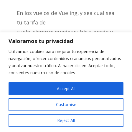
En los vuelos de Vueling, y sea cual sea
tu tarifa de
vuelo, siempre puedes subir a bordo y
Valoramos tu privacidad
de manera gratuita un bolso con las
siguientes dimensiones 35x20x20
Utilizamos cookies para mejorar tu experiencia de
navegación, ofrecer contenidos o anuncios personalizados
cm, así como las compras que hagas
y analizar nuestro tráfico. Al hacer clic en 'Aceptar todo',
en el aeropuerto. Conoce los trucos
consientes nuestro uso de cookies.
para
viajar solo con equipaje de mano.
Accept All
Customise
Reject All