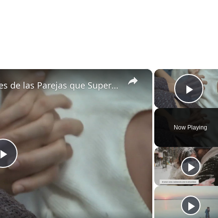
×
Amor y Determinación: Claves de las Parejas que Superan Obstáculos
Play
Now Playing
P
l