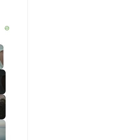
×
 Video