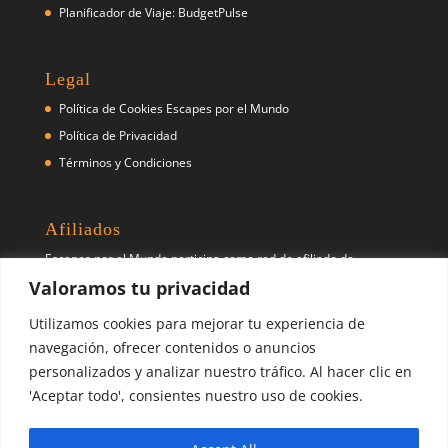
Planificador de Viaje: BudgetPulse
Legal
Política de Cookies Escapes por el Mundo
Política de Privacidad
Términos y Condiciones
Afiliados
Escapes por el Mundo participa como red de afiliado de
diferentes empresas y prestadores de servicios de viaje como
Valoramos tu privacidad
(pero no exclusivo) Booking.com, Skyscanner, Civitatis, entre
otros.
Utilizamos cookies para mejorar tu experiencia de
navegación, ofrecer contenidos o anuncios
personalizados y analizar nuestro tráfico. Al hacer clic en
Síguenos
'Aceptar todo', consientes nuestro uso de cookies.
Pinterest
X
Instagram