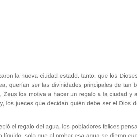
zaron la nueva ciudad estado, tanto, que los Diose
a, querían ser las divinidades principales de tan b
a, Zeus los motiva a hacer un regalo a la ciudad y 
ey, los jueces que decidan quién debe ser el Dios d
eció el regalo del agua, los pobladores felices pens
do líquido, solo que al probar esa agua se dieron cu