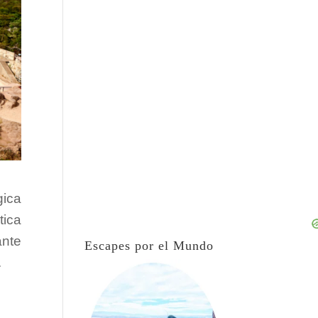
gica
tica
ante
Escapes por el Mundo
.