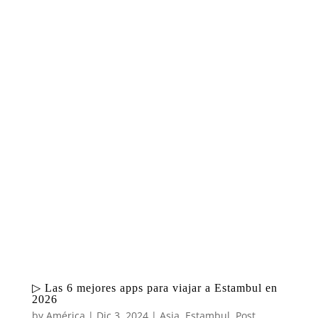
▷ Las 6 mejores apps para viajar a Estambul en
2026
by
América
|
Dic 3, 2024
|
Asia
,
Estambul
,
Post
,