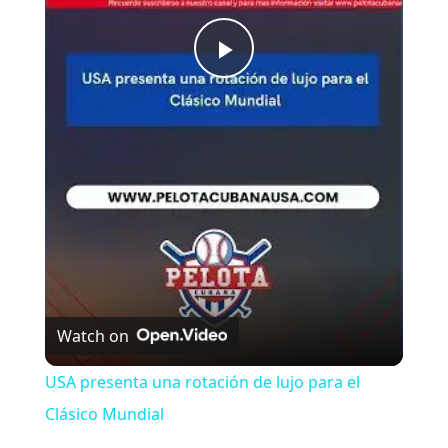
P
l
a
y
V
Watch on
i
USA presenta una rotación de lujo para el
Clásico Mundial
d