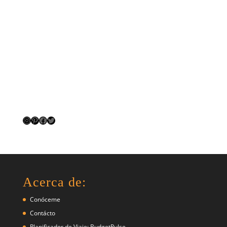
Instagram
Pinterest
Facebook
Twitter
Acerca de:
Conóceme
Contácto
Planificador de Viaje: BudgetPulse