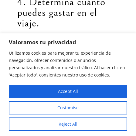
4. Determina cuánto
puedes gastar en el
viaje.
Valoramos tu privacidad
Con lo anterior listo y con una cantidad
Utilizamos cookies para mejorar tu experiencia de
de dinero promedio clara destinada al
navegación, ofrecer contenidos o anuncios
viaje, puedes comenzar a crear un
personalizados y analizar nuestro tráfico. Al hacer clic en
itinerario de viaje.
'Aceptar todo', consientes nuestro uso de cookies.
En ese itinerario podrás calcular tus
Accept All
gastos por día tomando en cuenta los
Customise
gasto fijos y flexibles del viaje, que
conocerás a continuación en los
Reject All
siguientes pasos.