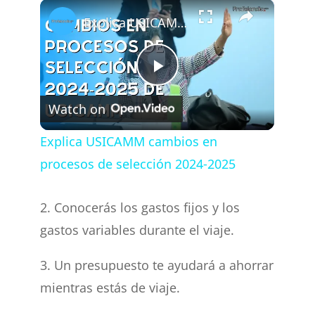
×
Explica USICAMM cambios en procesos de selección 2024-2025
P
Watch on
l
Explica USICAMM cambios en
procesos de selección 2024-2025
a
2. Conocerás los gastos fijos y los
y
gastos variables durante el viaje.
V
3. Un presupuesto te ayudará a ahorrar
mientras estás de viaje.
i