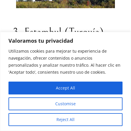
3. Estambul (Turquía) —
Turkish Airlines
Valoramos tu privacidad
Utilizamos cookies para mejorar tu experiencia de
navegación, ofrecer contenidos o anuncios
Estambul
no es solo una escala entre
personalizados y analizar nuestro tráfico. Al hacer clic en
'Aceptar todo', consientes nuestro uso de cookies.
continentes: es un choque cultural
fascinante entre Europa y Asia. Incluso
Accept All
una estancia breve permite percibir su
densidad histórica, su ritmo intenso y su
Customise
diversidad religiosa y arquitectónica.
Reject All
Turkish Airlines ofrece un
programa