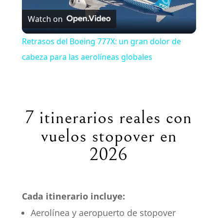
Watch on
l
Retrasos del Boeing 777X: un gran dolor de
a
cabeza para las aerolíneas globales
y
7 itinerarios reales con
V
vuelos stopover en
i
2026
d
Cada itinerario incluye:
e
Aerolínea y aeropuerto de stopover