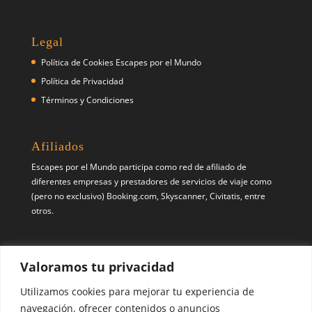
Legal
Política de Cookies Escapes por el Mundo
Política de Privacidad
Términos y Condiciones
Afiliados
Escapes por el Mundo participa como red de afiliado de
diferentes empresas y prestadores de servicios de viaje como
(pero no exclusivo) Booking.com, Skyscanner, Civitatis, entre
otros.
Síguenos
Valoramos tu privacidad
Pinterest
X
Instagram
Utilizamos cookies para mejorar tu experiencia de
navegación, ofrecer contenidos o anuncios