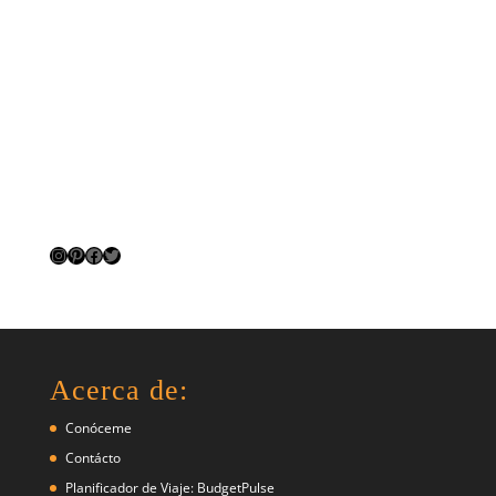
Instagram
Pinterest
Facebook
Twitter
Acerca de:
Conóceme
Contácto
Planificador de Viaje: BudgetPulse