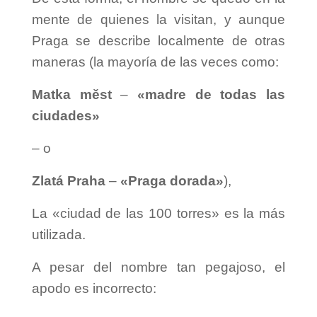
mente de quienes la visitan, y aunque
e
Praga se describe localmente de otras
maneras (la mayoría de las veces como:
o
Matka měst
–
«madre de todas las
ciudades»
– o
Zlatá Praha
–
«Praga dorada»
),
La «ciudad de las 100 torres» es la más
utilizada.
A pesar del nombre tan pegajoso, el
apodo es incorrecto: