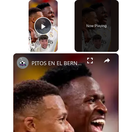
×
Now Playing
Play Video
×
PITOS EN EL BERNABÉU