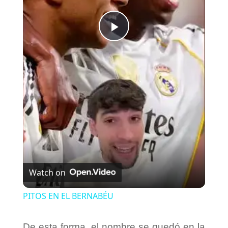
P
l
a
y
V
Watch on
i
PITOS EN EL BERNABÉU
d
De esta forma, el nombre se quedó en la