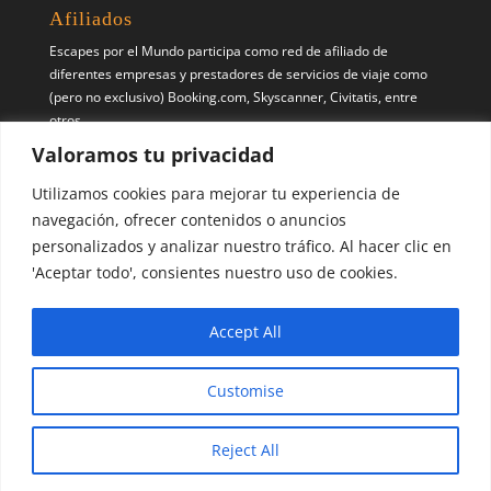
Afiliados
Escapes por el Mundo participa como red de afiliado de
diferentes empresas y prestadores de servicios de viaje como
(pero no exclusivo) Booking.com, Skyscanner, Civitatis, entre
otros.
Valoramos tu privacidad
Síguenos
Utilizamos cookies para mejorar tu experiencia de
Pinterest
X
Instagram
navegación, ofrecer contenidos o anuncios
personalizados y analizar nuestro tráfico. Al hacer clic en
'Aceptar todo', consientes nuestro uso de cookies.
Accept All
Escapes por el Mundo | Blog de Viajes | 2017 - 2026 ©
Customise
Reject All