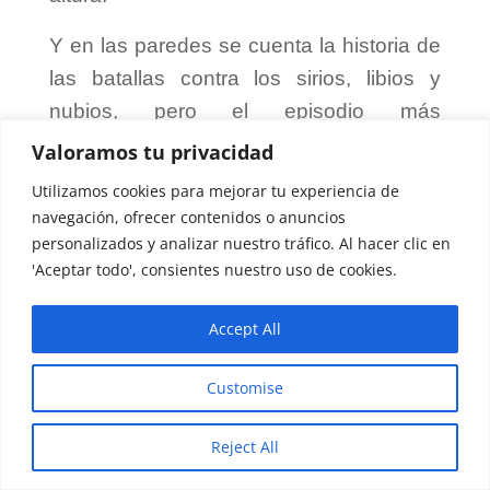
Y en las paredes se cuenta la historia de
las batallas contra los sirios, libios y
nubios, pero el episodio más
representativo en estos relatos
Valoramos tu privacidad
jeroglíficos, es la batalla de Qadesh,
Utilizamos cookies para mejorar tu experiencia de
contra los hititas.
navegación, ofrecer contenidos o anuncios
personalizados y analizar nuestro tráfico. Al hacer clic en
Maravilla solar de Abu Simbel. El
'Aceptar todo', consientes nuestro uso de cookies.
santuario del gran templo de Ramsés
II
El santuario del gran templo de Ramsés
Accept All
II, es famosamente conocido por el
fenómeno de luz que ocurre 2 veces al
Customise
año, cada 22 febrero y cada 22 de
octubre, es en estos dos día cuando los
Reject All
los rayos del Sol llegan hasta el