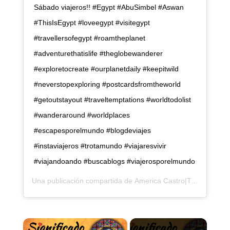
Sábado viajeros!! #Egypt #AbuSimbel #Aswan
#ThisIsEgypt #loveegypt #visitegypt
#travellersofegypt #roamtheplanet
#adventurethatislife #theglobewanderer
#exploretocreate #ourplanetdaily #keepitwild
#neverstopexploring #postcardsfromtheworld
#getoutstayout #traveltemptations #worldtodolist
#wanderaround #worldplaces
#escapesporelmundo #blogdeviajes
#instaviajeros #trotamundo #viajaresvivir
#viajandoando #buscablogs #viajerosporelmundo
Una publicación compartida de
America Castro|Travel Blogger
×