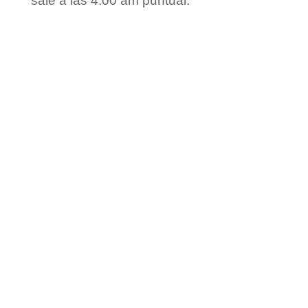
sale a las 4:00 am puntual.