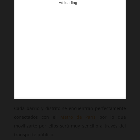
Ad loading…
Cada barrio y distrito se encuentran perfectamente
conectados con el
Metro de París
por lo que
movilizarte por ellos será muy sencillo a través del
transporte público.