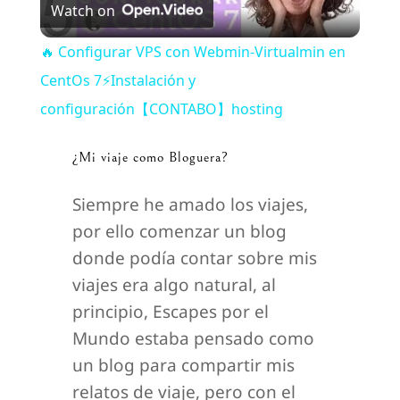
Watch on
l
🔥 Configurar VPS con Webmin-Virtualmin en
a
CentOs 7⚡Instalación y
configuración【CONTABO】hosting
y
¿Mi viaje como Bloguera?
V
Siempre he amado los viajes,
por ello comenzar un blog
i
donde podía contar sobre mis
viajes era algo natural, al
d
principio, Escapes por el
Mundo estaba pensado como
e
un blog para compartir mis
relatos de viaje, pero con el