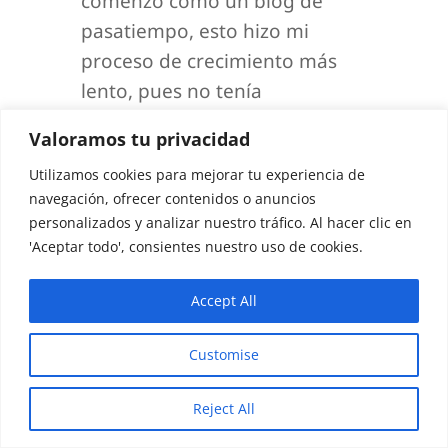
comenzó como un blog de
pasatiempo, esto hizo mi
proceso de crecimiento más
lento, pues no tenía
canalizadas las ideas y el
Valoramos tu privacidad
público objetivo al que debía
Utilizamos cookies para mejorar tu experiencia de
enfocar el blog.
navegación, ofrecer contenidos o anuncios
personalizados y analizar nuestro tráfico. Al hacer clic en
He aprendido en el transcurso
'Aceptar todo', consientes nuestro uso de cookies.
del tiempo como ir llevando el
blog a un nicho específico que
Accept All
interese a ese público objetivo.
Customise
Reject All