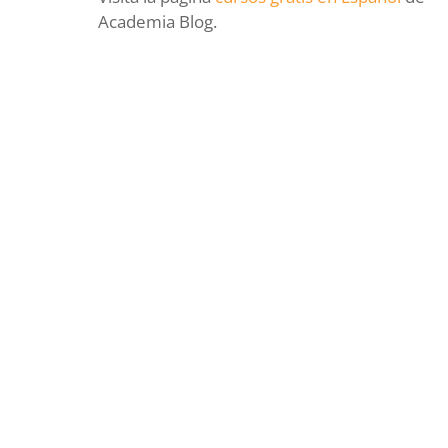
d
Academia Blog.
e
o