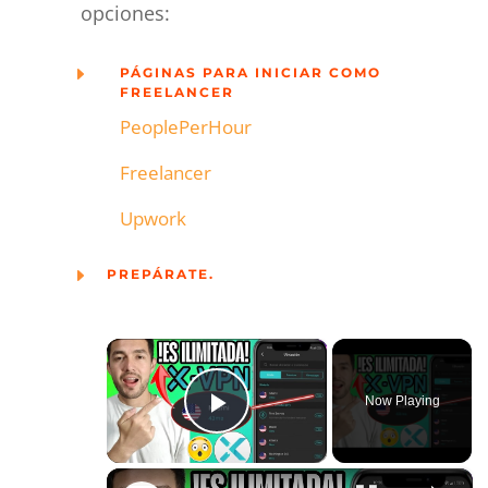
opciones:
E
PÁGINAS PARA INICIAR COMO
FREELANCER
PeoplePerHour
Freelancer
Upwork
E
PREPÁRATE.
×
Now Playing
Play Video
×