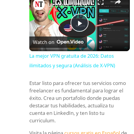
La mejor VPN gratuita de 2026: Datos ilimitados y segura (Análisis de X-VPN)
P
Watch on
l
La mejor VPN gratuita de 2026: Datos
ilimitados y segura (Análisis de X-VPN)
a
Estar listo para ofrecer tus servicios como
y
freelancer es fundamental para lograr el
éxito. Crea un portafolio donde puedas
V
destacar tus habilidades, actualiza tu
cuenta en LinkedIn, y ten listo tu
i
curriculum.
Visita la página
cursos gratis en Español
de