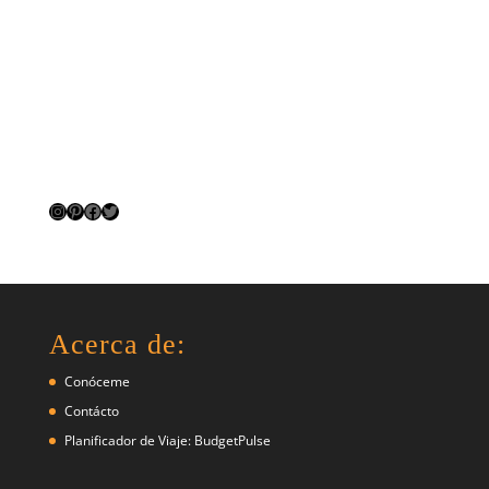
Instagram
Pinterest
Facebook
Twitter
Acerca de:
Conóceme
Contácto
Planificador de Viaje: BudgetPulse