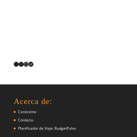
Instagram
Pinterest
Facebook
Twitter
Acerca de:
Conóceme
Contácto
Planificador de Viaje: BudgetPulse