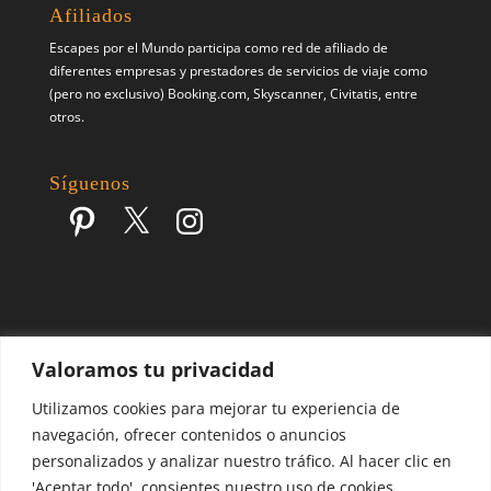
Afiliados
Escapes por el Mundo participa como red de afiliado de
diferentes empresas y prestadores de servicios de viaje como
(pero no exclusivo) Booking.com, Skyscanner, Civitatis, entre
otros.
Síguenos
Pinterest
X
Instagram
Valoramos tu privacidad
Escapes por el Mundo | Blog de Viajes | 2017 - 2026 ©
Utilizamos cookies para mejorar tu experiencia de
navegación, ofrecer contenidos o anuncios
personalizados y analizar nuestro tráfico. Al hacer clic en
'Aceptar todo', consientes nuestro uso de cookies.