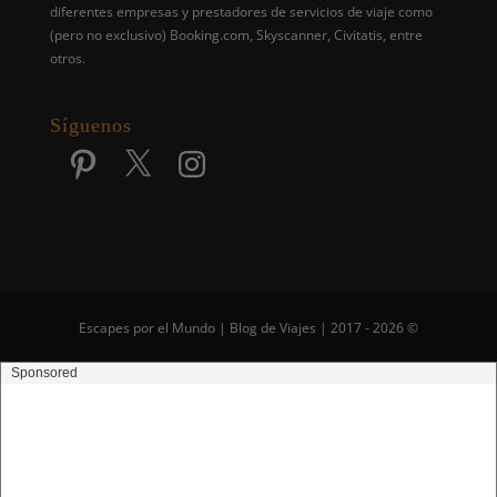
diferentes empresas y prestadores de servicios de viaje como
(pero no exclusivo) Booking.com, Skyscanner, Civitatis, entre
otros.
Síguenos
Pinterest
X
Instagram
Escapes por el Mundo | Blog de Viajes | 2017 - 2026 ©