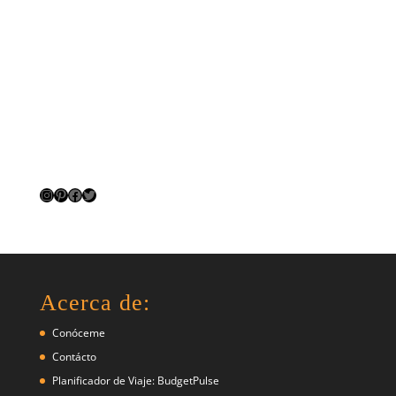
Instagram
Pinterest
Facebook
Twitter
Acerca de:
Conóceme
Contácto
Planificador de Viaje: BudgetPulse