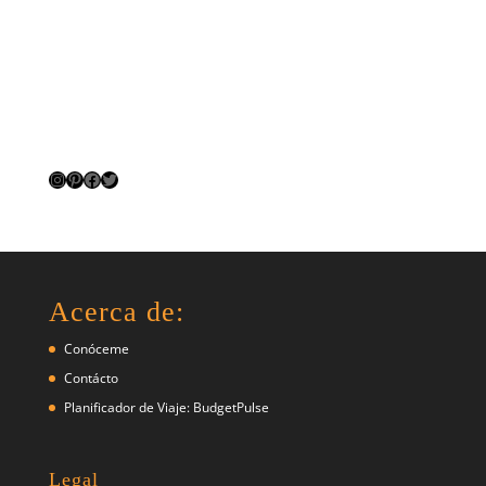
Instagram
Pinterest
Facebook
Twitter
Acerca de:
Conóceme
Contácto
Planificador de Viaje: BudgetPulse
Legal