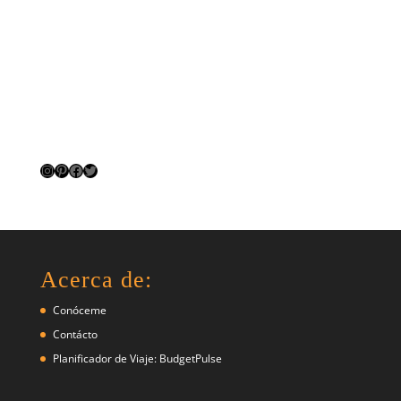
Instagram
Pinterest
Facebook
Twitter
Acerca de:
Conóceme
Contácto
Planificador de Viaje: BudgetPulse