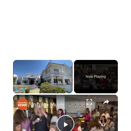
×
Now Playing
×
Play
Unmute
Fullscreen
Inspira Mujer