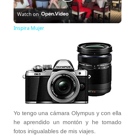
P
Watch on
l
Inspira Mujer
a
y
V
i
d
Yo tengo una cámara Olympus y con ella
he aprendido un montón y he tomado
e
fotos inigualables de mis viajes.