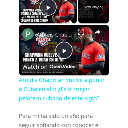
Now Playing
Play Video
×
Aroldis Chapman vuelve a poner a Cuba en alto ¿Es el mejor pelotero cubano de este siglo?
P
Watch on
l
Aroldis Chapman vuelve a poner
a Cuba en alto ¿Es el mejor
a
pelotero cubano de este siglo?
y
Para mi ha sido un año para
seguir soñando con conocer el
V