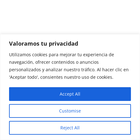
Valoramos tu privacidad
Además de ser un regalo para un
Utilizamos cookies para mejorar tu experiencia de
navegación, ofrecer contenidos o anuncios
presupuesto ajustado, te aseguro
personalizados y analizar nuestro tráfico. Al hacer clic en
que cualquier viajero lo amará y
'Aceptar todo', consientes nuestro uso de cookies.
apreciará, cómodo, versátil, sin
Accept All
ocupar mucho espacio. Ideal.
Customise
=
Información
¿Por qué es un buen regalo para viajeros?
Reject All