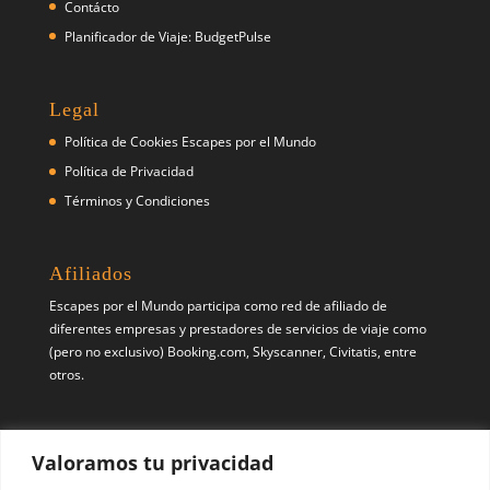
Contácto
Planificador de Viaje: BudgetPulse
Legal
Política de Cookies Escapes por el Mundo
Política de Privacidad
Términos y Condiciones
Afiliados
Escapes por el Mundo participa como red de afiliado de
diferentes empresas y prestadores de servicios de viaje como
(pero no exclusivo) Booking.com, Skyscanner, Civitatis, entre
otros.
Síguenos
Valoramos tu privacidad
Pinterest
X
Instagram