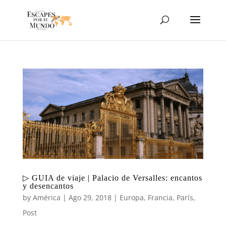
▷ GUIA de viaje | Palacio de Versalles: encantos
y desencantos
by
América
|
Ago 29, 2018
|
Europa
,
Francia
,
París
,
Post