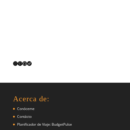
Instagram
Pinterest
Facebook
Twitter
Acerca de:
Conóceme
Contácto
Planificador de Viaje: BudgetPulse