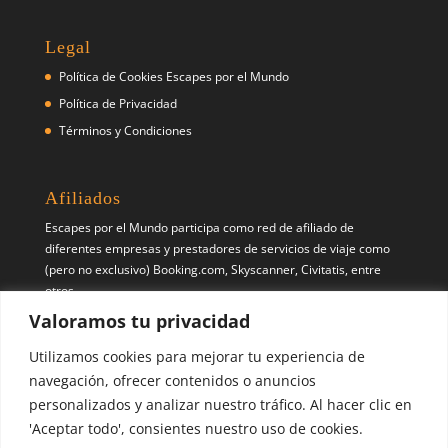
Legal
Política de Cookies Escapes por el Mundo
Política de Privacidad
Términos y Condiciones
Afiliados
Escapes por el Mundo participa como red de afiliado de
diferentes empresas y prestadores de servicios de viaje como
(pero no exclusivo) Booking.com, Skyscanner, Civitatis, entre
otros.
Valoramos tu privacidad
Síguenos
Utilizamos cookies para mejorar tu experiencia de
Pinterest
X
Instagram
navegación, ofrecer contenidos o anuncios
personalizados y analizar nuestro tráfico. Al hacer clic en
'Aceptar todo', consientes nuestro uso de cookies.