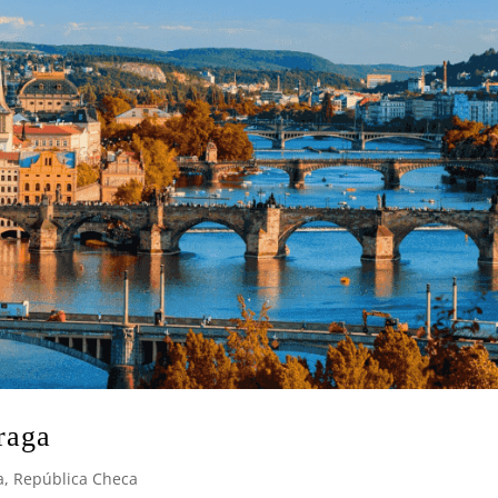
raga
a
,
República Checa