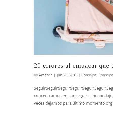
20 errores al empacar qu
by
América
|
Jun 25, 2019
|
Consejos
,
Consejos
SeguirSeguirSeguirSeguirSeguirSeguirSegu
concentramos en conseguir el hospedaje,
veces dejamos para último momento organ