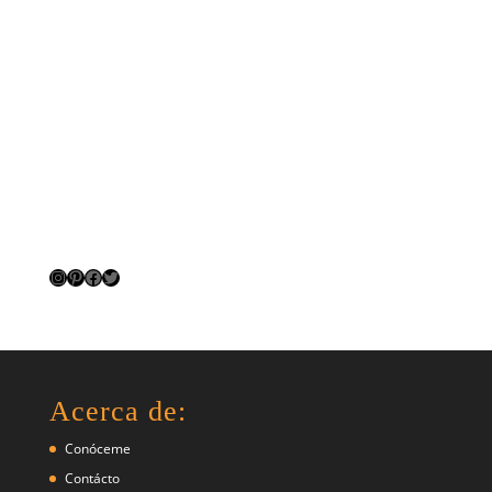
Instagram
Pinterest
Facebook
Twitter
Acerca de:
Conóceme
Contácto