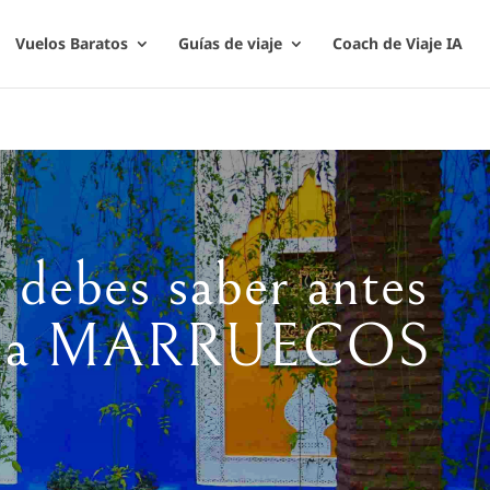
Vuelos Baratos
Guías de viaje
Coach de Viaje IA
 debes saber antes
R a MARRUECOS