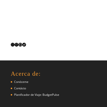
Instagram
Pinterest
Facebook
Twitter
Acerca de:
Conóceme
Contácto
Planificador de Viaje: BudgetPulse