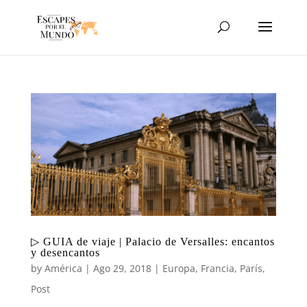
▷ GUIA de viaje | Palacio de Versalles: encantos
y desencantos
by
América
|
Ago 29, 2018
|
Europa
,
Francia
,
París
,
Post