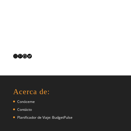
Instagram
Pinterest
Facebook
Twitter
Acerca de:
Conóceme
Contácto
Planificador de Viaje: BudgetPulse