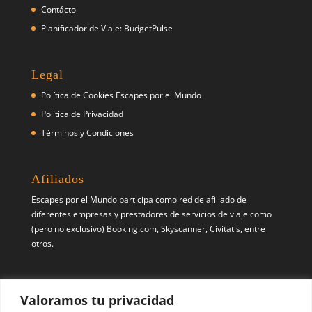
Contácto
Planificador de Viaje: BudgetPulse
Legal
Política de Cookies Escapes por el Mundo
Política de Privacidad
Términos y Condiciones
Afiliados
Escapes por el Mundo participa como red de afiliado de
diferentes empresas y prestadores de servicios de viaje como
(pero no exclusivo) Booking.com, Skyscanner, Civitatis, entre
otros.
Síguenos
Valoramos tu privacidad
Pinterest
X
Instagram