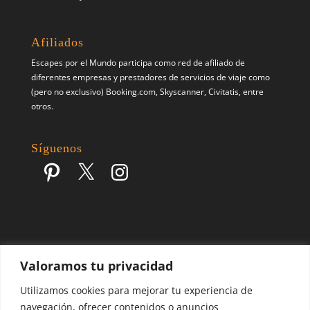
Afiliados
Escapes por el Mundo participa como red de afiliado de
diferentes empresas y prestadores de servicios de viaje como
(pero no exclusivo) Booking.com, Skyscanner, Civitatis, entre
otros.
Síguenos
Pinterest
X
Instagram
Valoramos tu privacidad
Escapes por el Mundo | Blog de Viajes | 2017 - 2026 ©
Utilizamos cookies para mejorar tu experiencia de
navegación, ofrecer contenidos o anuncios