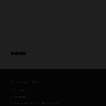
Instagram
Pinterest
Facebook
Twitter
Acerca de:
Conóceme
Contácto
Planificador de Viaje: BudgetPulse